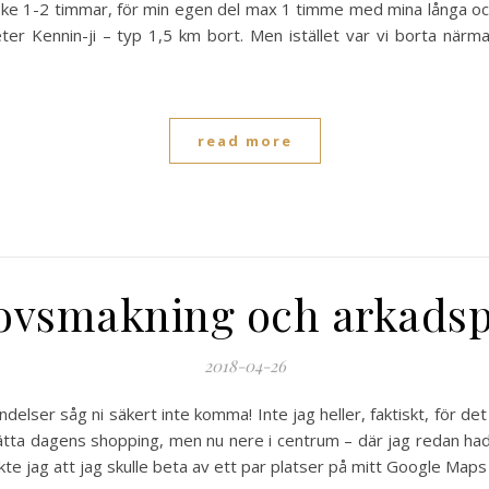
ke 1-2 timmar, för min egen del max 1 timme med mina långa och s
r Kennin-ji – typ 1,5 km bort. Men istället var vi borta närm
read more
ovsmakning och arkadsp
2018-04-26
ndelser såg ni säkert inte komma! Inte jag heller, faktiskt, för de
ätta dagens shopping, men nu nere i centrum – där jag redan had
kte jag att jag skulle beta av ett par platser på mitt Google Maps