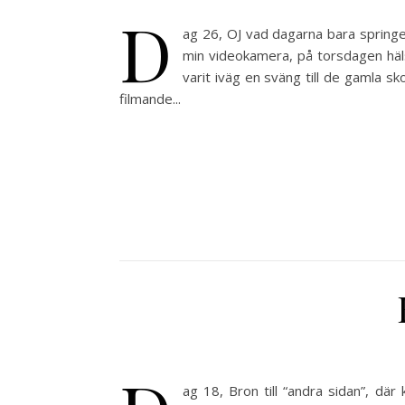
D
ag 26, OJ vad dagarna bara springe
min videokamera, på torsdagen häls
varit iväg en sväng till de gamla s
filmande...
ag 18, Bron till “andra sidan”, dä