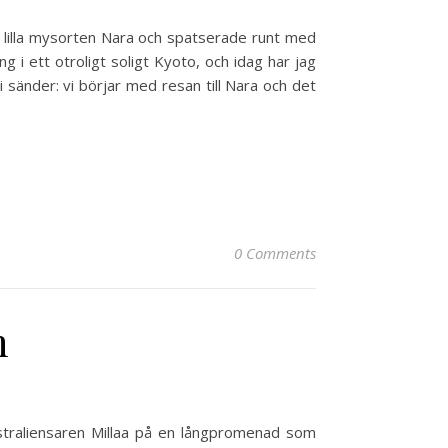
e lilla mysorten Nara och spatserade runt med
i ett otroligt soligt Kyoto, och idag har jag
 sänder: vi börjar med resan till Nara och det
0 Comments
n
australiensaren Millaa på en långpromenad som