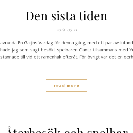
Den sista tiden
2018-05-11
t avrunda En Gaijins Vardag för denna gång, med ett par avslutand
n hade jag som sagt besökt spelbaren Clantz tillsammans med Yu
stannade till vid ett ramenhak efteråt. För övrigt var det en 
read more
Återbesök och spelbar