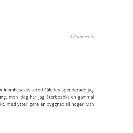
0 Comments
t för inomhusaktiviteter! Således spenderade jag
kring, men idag har jag återbesökt en gammal
rakt, med ytterligare en byggnad till höger! Och