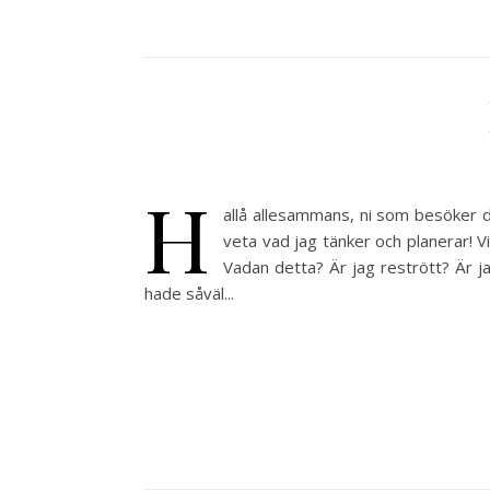
H
allå allesammans, ni som besöker de
veta vad jag tänker och planerar! V
Vadan detta? Är jag restrött? Är ja
hade såväl...