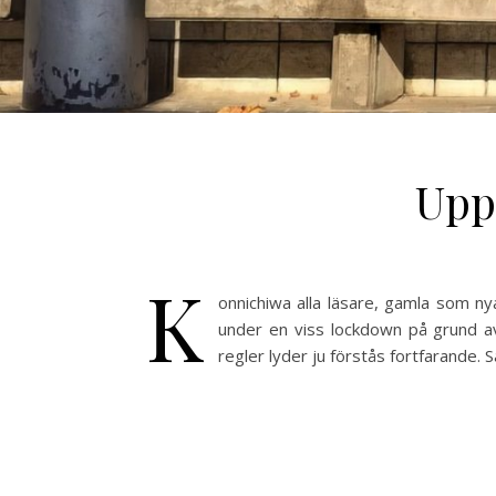
Upp
K
onnichiwa alla läsare, gamla som nya
under en viss lockdown på grund av 
regler lyder ju förstås fortfarande. Så