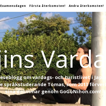
Examensdagen
Första återkomsten!
Andra återkomsten!
jins Varda
reseblogg om vardags- och turistlivet i Japa
re språkstuderande Tomas, som 2013 förver
sina drömmar genom GoGoNihon.com!