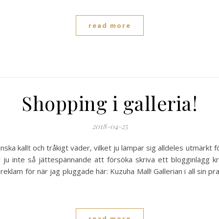
read more
Shopping i galleria!
2018-04-25
anska kallt och tråkigt väder, vilket ju lämpar sig alldeles utmärk
 ju inte så jättespännande att försöka skriva ett blogginlägg 
reklam för när jag pluggade här: Kuzuha Mall! Gallerian i all sin p
read more