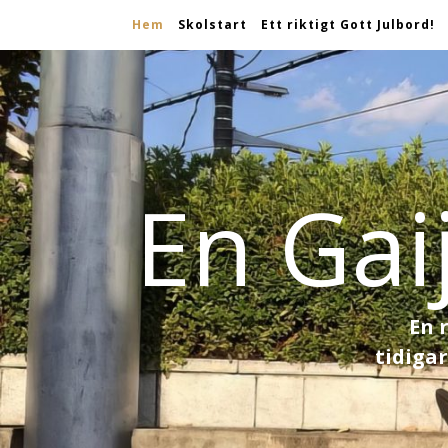
Hem
Skolstart
Ett riktigt Gott Julbord!
En Gai
En 
tidiga