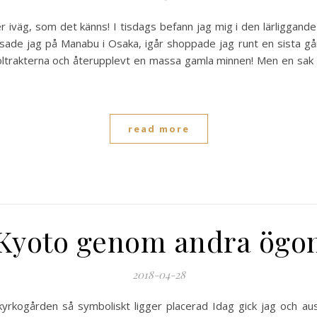
r iväg, som det känns! I tisdags befann jag mig i den lärliggand
ade jag på Manabu i Osaka, igår shoppade jag runt en sista gång 
koltrakterna och återupplevt en massa gamla minnen! Men en sak i
read more
Kyoto genom andra ögo
2018-04-28
r kyrkogården så symboliskt ligger placerad Idag gick jag och 