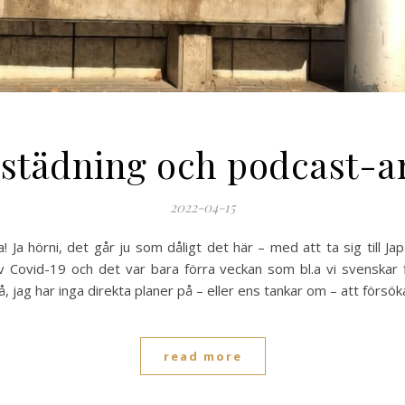
städning och podcast-ar
2022-04-15
! Ja hörni, det går ju som dåligt det här – med att ta sig till Ja
Covid-19 och det var bara förra veckan som bl.a vi svenskar fic
, jag har inga direkta planer på – eller ens tankar om – att försöka 
read more