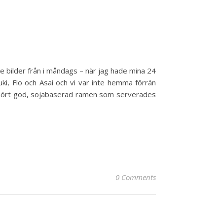
e bilder från i måndags – när jag hade mina 24
ki, Flo och Asai och vi var inte hemma förrän
oerhört god, sojabaserad ramen som serverades
0 Comments