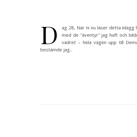
D
ag 28, När ni nu läser detta inlägg 
med de ”äventyr” jag haft och bilde
vädret – hela vägen upp till Dem
bestämde jag...