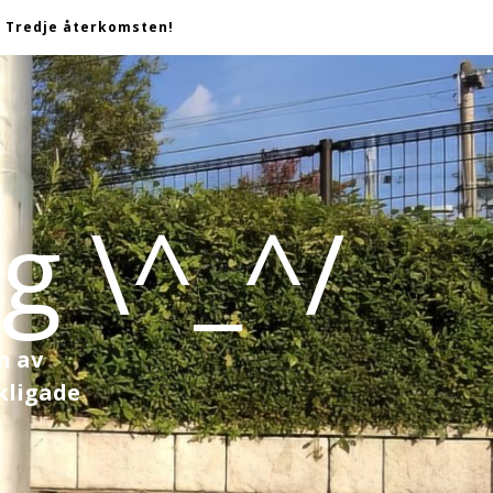
Tredje återkomsten!
g \^_^/
n av
kligade