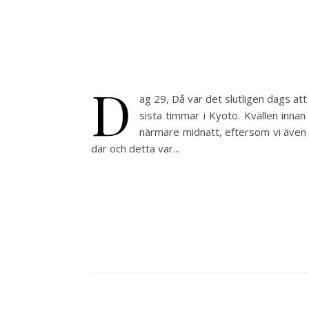
D
ag 29, Då var det slutligen dags at
sista timmar i Kyoto. Kvällen inna
närmare midnatt, eftersom vi även 
där och detta var...