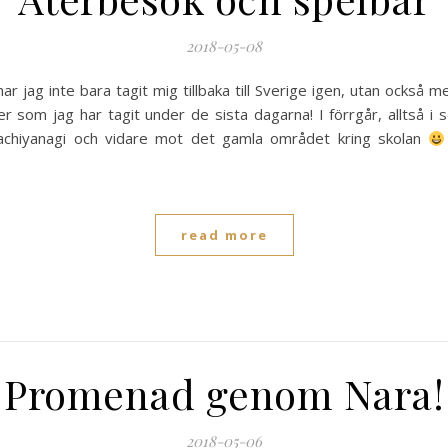
2018-05-08
har jag inte bara tagit mig tillbaka till Sverige igen, utan också 
r som jag har tagit under de sista dagarna! I förrgår, alltså i 
achiyanagi och vidare mot det gamla området kring skolan
read more
Promenad genom Nara!
2018-05-06