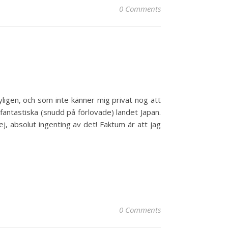
0 Comments
!
yligen, och som inte känner mig privat nog att
 fantastiska (snudd på förlovade) landet Japan.
j, absolut ingenting av det! Faktum är att jag
0 Comments