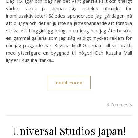
Dag 15, Igår och idag har det varit ganska kallt och tråkigt
väder, vilket ju lämpar sig alldeles utmärkt för
inomhusaktiviteter! Således spenderade jag gårdagen på
att plugga och det är ju inte så jättespännande att försöka
skriva ett blogginlägg kring, men idag har jag återbesökt
en gammal galleria som jag såg väldigt mycket reklam för
när jag pluggade här: Kuzuha Mall! Gallerian i all sin prakt,
med ytterligare en byggnad till höger! Och Kuzuha Mall
ligger i Kuzuha (tänka...
read more
0 Comments
Universal Studios Japan!