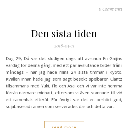
0 Comments
Den sista tiden
2018-05-11
Dag 29, Då var det slutligen dags att avrunda En Gaijins
Vardag för denna gång, med ett par avslutande bilder från i
måndags – när jag hade mina 24 sista timmar i Kyoto.
Kvällen innan hade jag som sagt besökt spelbaren Clantz
tillsammans med Yuki, Flo och Asai och vi var inte hemma
förrän närmare midnatt, eftersom vi även stannade till vid
ett ramenhak efteråt. För övrigt var det en oerhört god,
sojabaserad ramen som serverades där och detta var...
read more