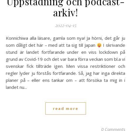
Uppstädning och podcast-
arkiv!
2022-04-15
Konnichiwa alla läsare, gamla som nya! Ja hörni, det går ju
som dåligt det här – med att ta sig till Japan
I skrivande
stund är landet fortfarande under en viss lockdown på
grund av Covid-19 och det var bara förra veckan som bl.a vi
svenskar fick tillträde igen. Men vissa restriktioner och
regler lyder ju förstås fortfarande. Så, jag har inga direkta
planer på – eller ens tankar om – att försöka ta mig in i
landet nu...
read more
0 Comments