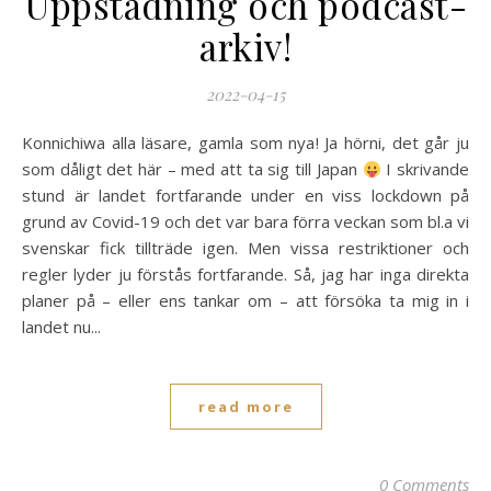
Uppstädning och podcast-
arkiv!
2022-04-15
Konnichiwa alla läsare, gamla som nya! Ja hörni, det går ju
som dåligt det här – med att ta sig till Japan
I skrivande
stund är landet fortfarande under en viss lockdown på
grund av Covid-19 och det var bara förra veckan som bl.a vi
svenskar fick tillträde igen. Men vissa restriktioner och
regler lyder ju förstås fortfarande. Så, jag har inga direkta
planer på – eller ens tankar om – att försöka ta mig in i
landet nu...
read more
0 Comments