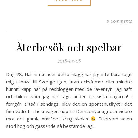
0 Comments
Återbesök och spelbar
2018-05-08
Dag 28, När ni nu läser detta inlägg har jag inte bara tagit
mig tillbaka till Sverige igen, utan också mer eller mindre
hunnit ikapp här på resbloggen med de ”äventyr” jag haft
och bilder som jag har tagit under de sista dagarna! I
förrgår, alltså i söndags, blev det en spontanutflykt i det
fina vädret – hela vägen upp till Demachiyanagi och vidare
mot det gamla området kring skolan
Eftersom solen
stod hög och gassande så bestämde jag...