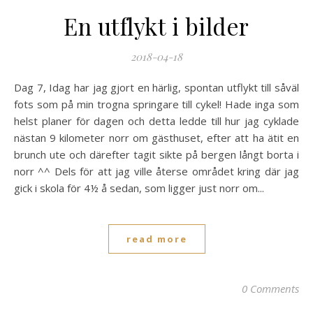
En utflykt i bilder
2018-04-18
Dag 7, Idag har jag gjort en härlig, spontan utflykt till såväl
fots som på min trogna springare till cykel! Hade inga som
helst planer för dagen och detta ledde till hur jag cyklade
nästan 9 kilometer norr om gästhuset, efter att ha ätit en
brunch ute och därefter tagit sikte på bergen långt borta i
norr ^^ Dels för att jag ville återse området kring där jag
gick i skola för 4½ å sedan, som ligger just norr om...
read more
0 Comments