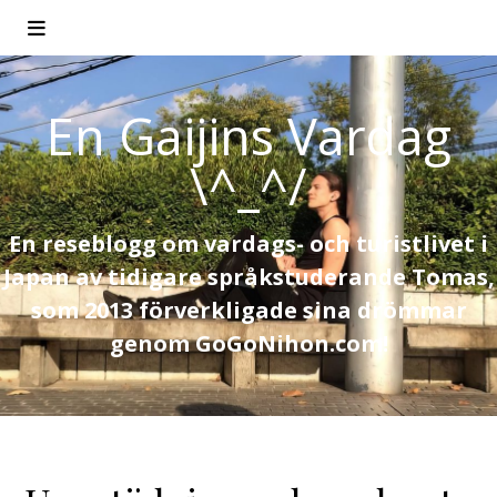
En Gaijins Vardag
\^_^/
En reseblogg om vardags- och turistlivet i
Japan av tidigare språkstuderande Tomas,
som 2013 förverkligade sina drömmar
genom GoGoNihon.com!