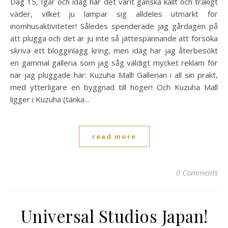
Dag 15, Igår och idag har det varit ganska kallt och tråkigt
väder, vilket ju lämpar sig alldeles utmärkt för
inomhusaktiviteter! Således spenderade jag gårdagen på
att plugga och det är ju inte så jättespännande att försöka
skriva ett blogginlägg kring, men idag har jag återbesökt
en gammal galleria som jag såg väldigt mycket reklam för
när jag pluggade här: Kuzuha Mall! Gallerian i all sin prakt,
med ytterligare en byggnad till höger! Och Kuzuha Mall
ligger i Kuzuha (tänka...
read more
0 Comments
Universal Studios Japan!