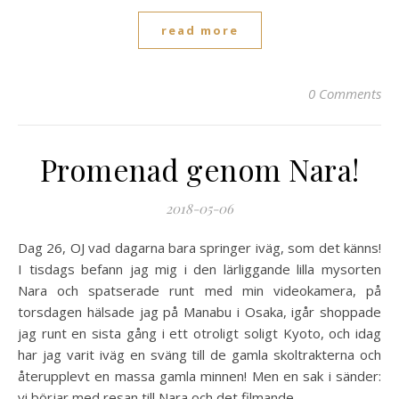
read more
0 Comments
Promenad genom Nara!
2018-05-06
Dag 26, OJ vad dagarna bara springer iväg, som det känns!
I tisdags befann jag mig i den lärliggande lilla mysorten
Nara och spatserade runt med min videokamera, på
torsdagen hälsade jag på Manabu i Osaka, igår shoppade
jag runt en sista gång i ett otroligt soligt Kyoto, och idag
har jag varit iväg en sväng till de gamla skoltrakterna och
återupplevt en massa gamla minnen! Men en sak i sänder:
vi börjar med resan till Nara och det filmande...