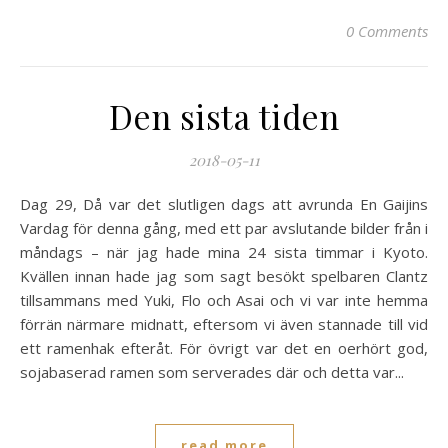
0 Comments
Den sista tiden
2018-05-11
Dag 29, Då var det slutligen dags att avrunda En Gaijins
Vardag för denna gång, med ett par avslutande bilder från i
måndags – när jag hade mina 24 sista timmar i Kyoto.
Kvällen innan hade jag som sagt besökt spelbaren Clantz
tillsammans med Yuki, Flo och Asai och vi var inte hemma
förrän närmare midnatt, eftersom vi även stannade till vid
ett ramenhak efteråt. För övrigt var det en oerhört god,
sojabaserad ramen som serverades där och detta var...
read more