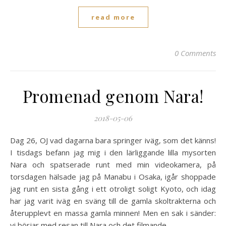
read more
0 Comments
Promenad genom Nara!
2018-05-06
Dag 26, OJ vad dagarna bara springer iväg, som det känns!
I tisdags befann jag mig i den lärliggande lilla mysorten
Nara och spatserade runt med min videokamera, på
torsdagen hälsade jag på Manabu i Osaka, igår shoppade
jag runt en sista gång i ett otroligt soligt Kyoto, och idag
har jag varit iväg en sväng till de gamla skoltrakterna och
återupplevt en massa gamla minnen! Men en sak i sänder:
vi börjar med resan till Nara och det filmande...