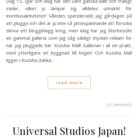
Dag 15, Igår och idag har det varit ganska kallt och tråkigt
väder, vilket ju lämpar sig alldeles utmärkt för
inomhusaktiviteter! Således spenderade jag gårdagen på
att plugga och det är ju inte så jättespännande att försöka
skriva ett blogginlägg kring, men idag har jag återbesökt
en gammal galleria som jag såg väldigt mycket reklam för
när jag pluggade här: Kuzuha Mall! Gallerian i all sin prakt,
med ytterligare en byggnad till höger! Och Kuzuha Mall
ligger i Kuzuha (tänka...
read more
0 Comments
Universal Studios Japan!