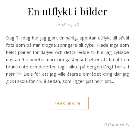
En utflykt i bilder
2018-04-18
Dag 7, Idag har jag gjort en härlig, spontan utflykt till såväl
fots som på min trogna springare till cykel! Hade inga som
helst planer för dagen och detta ledde till hur jag cyklade
nästan 9 kilometer norr om gästhuset, efter att ha ätit en
brunch ute och därefter tagit sikte på bergen långt borta i
norr ^^ Dels för att jag ville återse området kring där jag
gick i skola för 4½ å sedan, som ligger just norr om...
read more
0 Comments