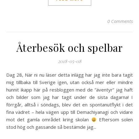
0 Comments
Återbesök och spelbar
2018-05-08
Dag 28, När ni nu läser detta inlägg har jag inte bara tagit
mig tillbaka till Sverige igen, utan också mer eller mindre
hunnit ikapp här på resbloggen med de ”äventyr” jag haft
och bilder som jag har tagit under de sista dagarna! I
förrgår, alltså i söndags, blev det en spontanutflykt i det
fina vädret – hela vägen upp till Demachiyanagi och vidare
mot det gamla området kring skolan
Eftersom solen
stod hög och gassande så bestämde jag...