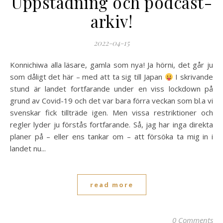
Uppstädning och podcast-
arkiv!
2022-04-15
Konnichiwa alla läsare, gamla som nya! Ja hörni, det går ju
som dåligt det här – med att ta sig till Japan
I skrivande
stund är landet fortfarande under en viss lockdown på
grund av Covid-19 och det var bara förra veckan som bl.a vi
svenskar fick tillträde igen. Men vissa restriktioner och
regler lyder ju förstås fortfarande. Så, jag har inga direkta
planer på – eller ens tankar om – att försöka ta mig in i
landet nu...
read more
0 Comments