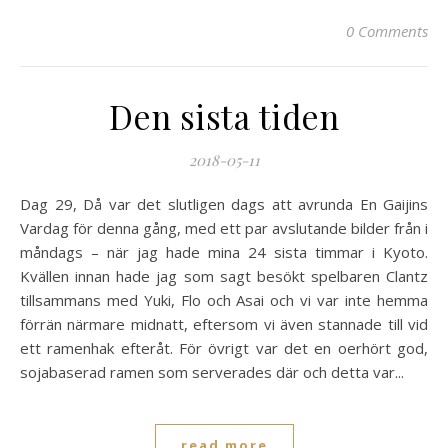
0 Comments
Den sista tiden
2018-05-11
Dag 29, Då var det slutligen dags att avrunda En Gaijins
Vardag för denna gång, med ett par avslutande bilder från i
måndags – när jag hade mina 24 sista timmar i Kyoto.
Kvällen innan hade jag som sagt besökt spelbaren Clantz
tillsammans med Yuki, Flo och Asai och vi var inte hemma
förrän närmare midnatt, eftersom vi även stannade till vid
ett ramenhak efteråt. För övrigt var det en oerhört god,
sojabaserad ramen som serverades där och detta var...
read more