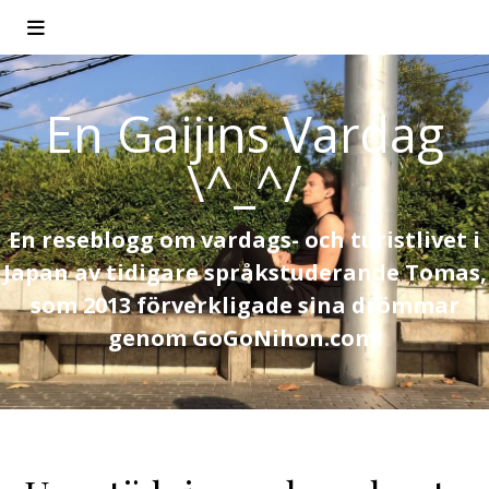
En Gaijins Vardag
\^_^/
En reseblogg om vardags- och turistlivet i
Japan av tidigare språkstuderande Tomas,
som 2013 förverkligade sina drömmar
genom GoGoNihon.com!