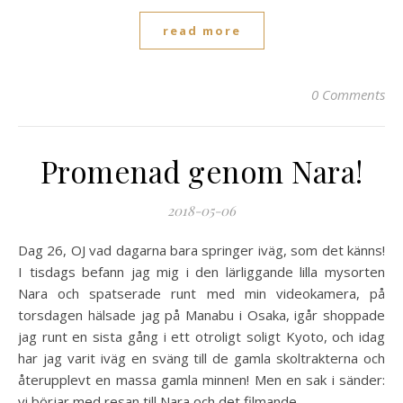
read more
0 Comments
Promenad genom Nara!
2018-05-06
Dag 26, OJ vad dagarna bara springer iväg, som det känns!
I tisdags befann jag mig i den lärliggande lilla mysorten
Nara och spatserade runt med min videokamera, på
torsdagen hälsade jag på Manabu i Osaka, igår shoppade
jag runt en sista gång i ett otroligt soligt Kyoto, och idag
har jag varit iväg en sväng till de gamla skoltrakterna och
återupplevt en massa gamla minnen! Men en sak i sänder:
vi börjar med resan till Nara och det filmande...