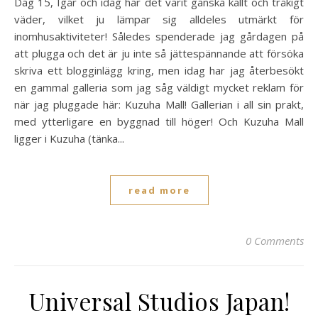
Dag 15, Igår och idag har det varit ganska kallt och tråkigt
väder, vilket ju lämpar sig alldeles utmärkt för
inomhusaktiviteter! Således spenderade jag gårdagen på
att plugga och det är ju inte så jättespännande att försöka
skriva ett blogginlägg kring, men idag har jag återbesökt
en gammal galleria som jag såg väldigt mycket reklam för
när jag pluggade här: Kuzuha Mall! Gallerian i all sin prakt,
med ytterligare en byggnad till höger! Och Kuzuha Mall
ligger i Kuzuha (tänka...
read more
0 Comments
Universal Studios Japan!