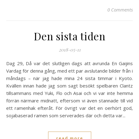
0 Comments
Den sista tiden
2018-05-11
Dag 29, Då var det slutligen dags att avrunda En Gaijins
Vardag för denna gång, med ett par avslutande bilder från i
måndags – när jag hade mina 24 sista timmar i Kyoto.
Kvällen innan hade jag som sagt besökt spelbaren Clantz
tillsammans med Yuki, Flo och Asai och vi var inte hemma
förrän närmare midnatt, eftersom vi även stannade till vid
ett ramenhak efteråt. För övrigt var det en oerhört god,
sojabaserad ramen som serverades där och detta var...
read more