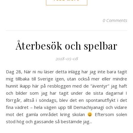
0 Comments
Återbesök och spelbar
2018-05-08
Dag 28, När ni nu läser detta inlägg har jag inte bara tagit
mig tillbaka till Sverige igen, utan också mer eller mindre
hunnit ikapp här på resbloggen med de ”äventyr” jag haft
och bilder som jag har tagit under de sista dagarna! I
förrgår, alltså i söndags, blev det en spontanutflykt i det
fina vädret – hela vägen upp till Demachiyanagi och vidare
mot det gamla området kring skolan
Eftersom solen
stod hög och gassande så bestämde jag...