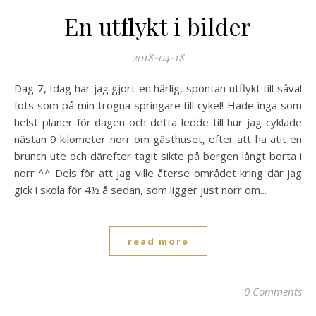
En utflykt i bilder
2018-04-18
Dag 7, Idag har jag gjort en härlig, spontan utflykt till såväl
fots som på min trogna springare till cykel! Hade inga som
helst planer för dagen och detta ledde till hur jag cyklade
nästan 9 kilometer norr om gästhuset, efter att ha ätit en
brunch ute och därefter tagit sikte på bergen långt borta i
norr ^^ Dels för att jag ville återse området kring där jag
gick i skola för 4½ å sedan, som ligger just norr om...
read more
0 Comments