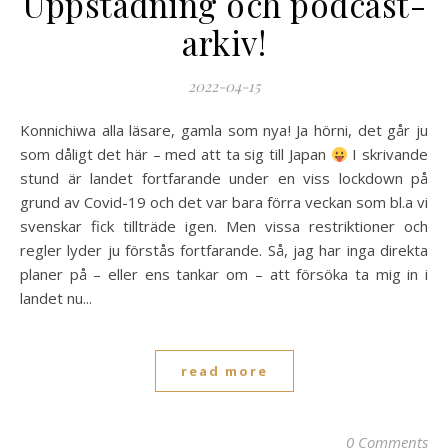
Uppstädning och podcast-
arkiv!
2022-04-15
Konnichiwa alla läsare, gamla som nya! Ja hörni, det går ju
som dåligt det här – med att ta sig till Japan
I skrivande
stund är landet fortfarande under en viss lockdown på
grund av Covid-19 och det var bara förra veckan som bl.a vi
svenskar fick tillträde igen. Men vissa restriktioner och
regler lyder ju förstås fortfarande. Så, jag har inga direkta
planer på – eller ens tankar om – att försöka ta mig in i
landet nu...
read more
0 Comments