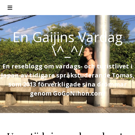
En Gaijins Vardag
\^_^/
En reseblogg om vardags- och turistlivet i
Japan av tidigare språkstuderande Tomas,
som 2013 förverkligade sina drömmar
genom GoGoNihon.com!