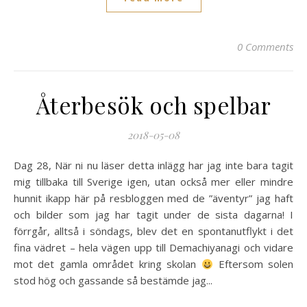
0 Comments
Återbesök och spelbar
2018-05-08
Dag 28, När ni nu läser detta inlägg har jag inte bara tagit
mig tillbaka till Sverige igen, utan också mer eller mindre
hunnit ikapp här på resbloggen med de ”äventyr” jag haft
och bilder som jag har tagit under de sista dagarna! I
förrgår, alltså i söndags, blev det en spontanutflykt i det
fina vädret – hela vägen upp till Demachiyanagi och vidare
mot det gamla området kring skolan
Eftersom solen
stod hög och gassande så bestämde jag...