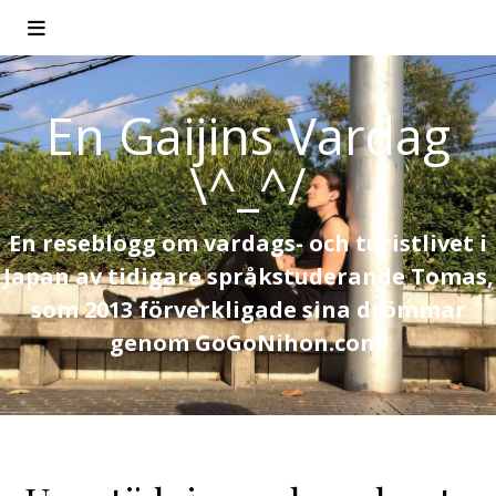
En Gaijins Vardag
\^_^/
En reseblogg om vardags- och turistlivet i
Japan av tidigare språkstuderande Tomas,
som 2013 förverkligade sina drömmar
genom GoGoNihon.com!