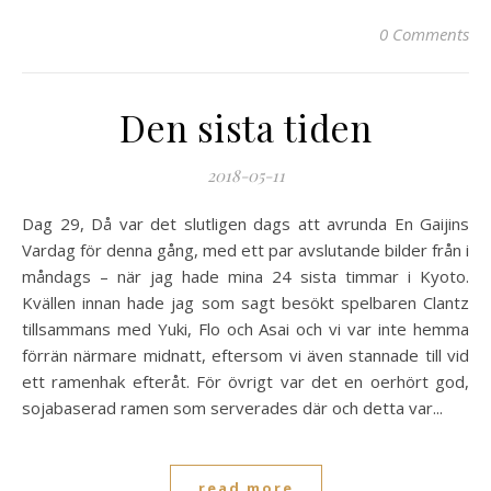
0 Comments
Den sista tiden
2018-05-11
Dag 29, Då var det slutligen dags att avrunda En Gaijins
Vardag för denna gång, med ett par avslutande bilder från i
måndags – när jag hade mina 24 sista timmar i Kyoto.
Kvällen innan hade jag som sagt besökt spelbaren Clantz
tillsammans med Yuki, Flo och Asai och vi var inte hemma
förrän närmare midnatt, eftersom vi även stannade till vid
ett ramenhak efteråt. För övrigt var det en oerhört god,
sojabaserad ramen som serverades där och detta var...
read more