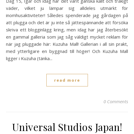
Dag 15, Igår och idag har det varit ganska kallt och tråkigt
väder, vilket ju lämpar sig alldeles utmärkt för
inomhusaktiviteter! Således spenderade jag gårdagen på
att plugga och det är ju inte så jättespännande att försöka
skriva ett blogginlägg kring, men idag har jag återbesökt
en gammal galleria som jag såg väldigt mycket reklam för
när jag pluggade här: Kuzuha Mall! Gallerian i all sin prakt,
med ytterligare en byggnad till höger! Och Kuzuha Mall
ligger i Kuzuha (tänka...
read more
0 Comments
Universal Studios Japan!