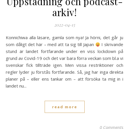
Uppstädning och podcast-
arkiv!
2022-04-15
Konnichiwa alla läsare, gamla som nya! Ja hörni, det går ju
som dåligt det här – med att ta sig till Japan
I skrivande
stund är landet fortfarande under en viss lockdown på
grund av Covid-19 och det var bara förra veckan som bl.a vi
svenskar fick tillträde igen. Men vissa restriktioner och
regler lyder ju förstås fortfarande. Så, jag har inga direkta
planer på – eller ens tankar om – att försöka ta mig in i
landet nu...
read more
0 Comments