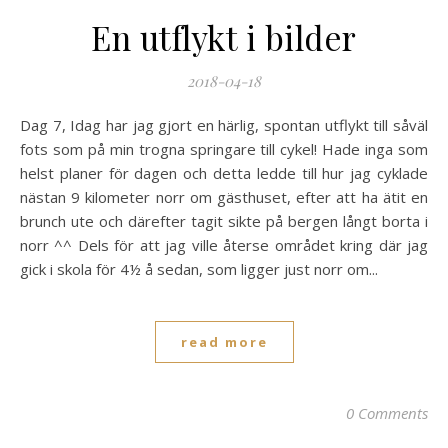
En utflykt i bilder
2018-04-18
Dag 7, Idag har jag gjort en härlig, spontan utflykt till såväl
fots som på min trogna springare till cykel! Hade inga som
helst planer för dagen och detta ledde till hur jag cyklade
nästan 9 kilometer norr om gästhuset, efter att ha ätit en
brunch ute och därefter tagit sikte på bergen långt borta i
norr ^^ Dels för att jag ville återse området kring där jag
gick i skola för 4½ å sedan, som ligger just norr om...
read more
0 Comments