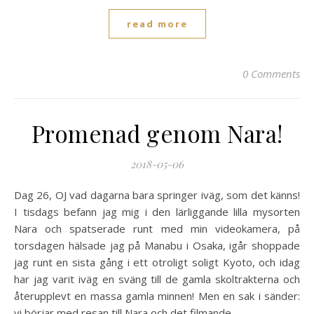
read more
0 Comments
Promenad genom Nara!
2018-05-06
Dag 26, OJ vad dagarna bara springer iväg, som det känns!
I tisdags befann jag mig i den lärliggande lilla mysorten
Nara och spatserade runt med min videokamera, på
torsdagen hälsade jag på Manabu i Osaka, igår shoppade
jag runt en sista gång i ett otroligt soligt Kyoto, och idag
har jag varit iväg en sväng till de gamla skoltrakterna och
återupplevt en massa gamla minnen! Men en sak i sänder:
vi börjar med resan till Nara och det filmande...